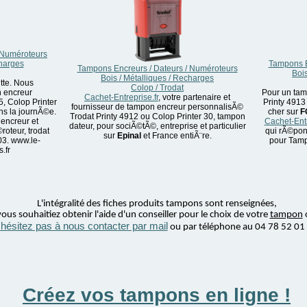
 Numéroteurs
charges
Tampons E
Tampons Encreurs / Dateurs / Numéroteurs
Bois
Bois / Métalliques / Recharges
tte. Nous
Colop / Trodat
n encreur
Pour un tam
Cachet-Entreprise.fr
, votre partenaire et
, Colop Printer
Printy 4913
fournisseur de tampon encreur personnalisÃ©
ns la journÃ©e.
cher sur
F
Trodat Printy 4912 ou Colop Printer 30, tampon
encreur et
Cachet-Entr
dateur, pour sociÃ©tÃ©, entreprise et particulier
oteur, trodat
qui rÃ©pon
sur
Epinal
et France entiÃ¨re.
03. www.le-
pour Tamp
.fr
L'intégralité des fiches produits tampons sont renseignées,
ous souhaitiez obtenir l'aide d'un conseiller pour le choix de votre
tampon
'hésitez pas à nous contacter par mail
ou par téléphone au 04 78 52 01
Créez vos tampons en ligne !