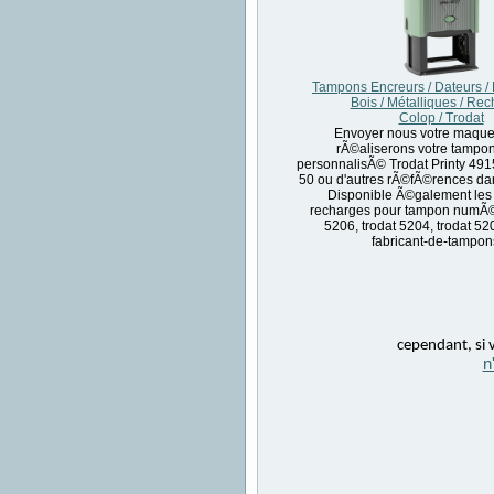
Tampons Encreurs / Dateurs /
Bois / Métalliques / Re
Colop / Trodat
Envoyer nous votre maque
rÃ©aliserons votre tampo
personnalisÃ© Trodat Printy 4915
50 ou d'autres rÃ©fÃ©rences da
Disponible Ã©galement les 
recharges pour tampon numÃ©r
5206, trodat 5204, trodat 52
fabricant-de-tampons
cependant, si v
n