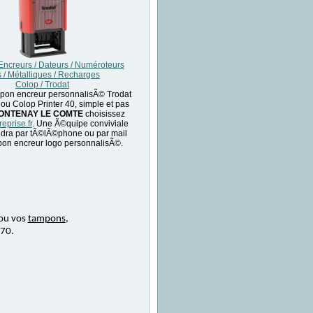
ncreurs / Dateurs / Numéroteurs
 / Métalliques / Recharges
Colop / Trodat
pon encreur personnalisÃ© Trodat
 ou Colop Printer 40, simple et pas
ONTENAY LE COMTE
choisissez
eprise.fr
. Une Ã©quipe conviviale
dra par tÃ©lÃ©phone ou par mail
on encreur logo personnalisÃ©.
ou vos
tampons
,
 70.