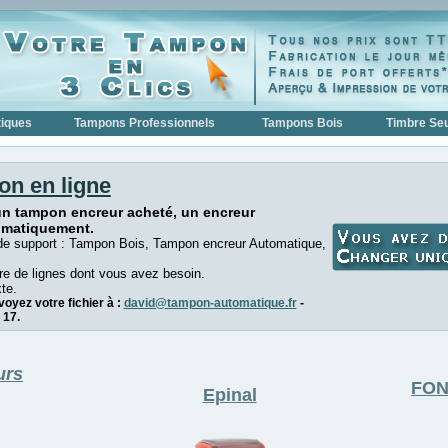
iques
Tampons Professionnels
Tampons Bois
Timbre Seu
on en ligne
un tampon encreur acheté, un encreur
omatiquement.
de support : Tampon Bois, Tampon encreur Automatique,
e de lignes dont vous avez besoin.
te.
oyez votre fichier à :
david@tampon-automatique.fr
-
 17.
urs
FON
Epinal