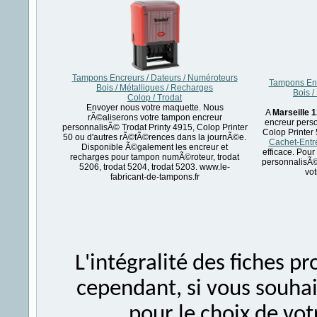
Tampons Encreurs / Dateurs / Numéroteurs
Tampons Enc
Bois / Métalliques / Recharges
Bois /
Colop / Trodat
Envoyer nous votre maquette. Nous
A
Marseille 
rÃ©aliserons votre tampon encreur
encreur perso
personnalisÃ© Trodat Printy 4915, Colop Printer
Colop Printer 
50 ou d'autres rÃ©fÃ©rences dans la journÃ©e.
Cachet-Entre
Disponible Ã©galement les encreur et
efficace. Pou
recharges pour tampon numÃ©roteur, trodat
personnalisÃ©
5206, trodat 5204, trodat 5203. www.le-
vot
fabricant-de-tampons.fr
L'intégralité des fiches 
cependant, si vous souhait
pour le choix de vo