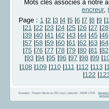
Mots clés associés à notre a
encreur
,
Page :
1
|
2
|
3
|
4
|
5
|
6
|
7
|
8
|
9
|
|
21
|
22
|
23
|
24
|
25
|
26
|
27
|
28
|
39
|
40
|
41
|
42
|
43
|
44
|
45
|
46
|
57
|
58
|
59
|
60
|
61
|
62
|
63
|
64
|
75
|
76
|
77
|
78
|
79
|
80
|
81
|
82
|
93
|
94
|
95
|
96
|
97
|
98
|
99
|
1
|
108
|
109
|
110
|
111
|
112
|
113
|
|
122
|
12
Enseigne :
Tampon Minute
au
253 cours Lafayette
-
69006
LYON
Mentions
personn