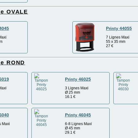
se OVALE
44045
Printy 44055
Maxi
7 Lignes Maxi
mm
55 x 35 mm
27
€
ise ROND
46019
Printy 46025
Maxi
3 Lignes Maxi
Ø 25 mm
16.1
€
46040
Printy 46045
s Maxi
6-8 Lignes Maxi
Ø 45 mm
29.1
€