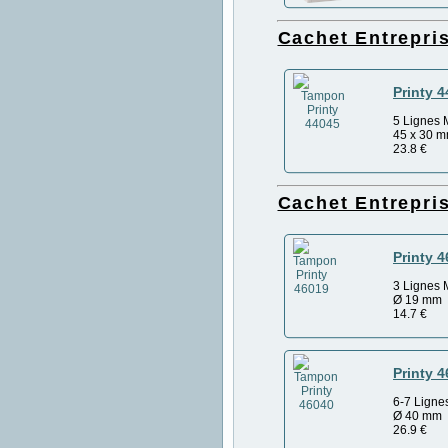
Cachet Entrepri
Printy 
5 Lignes 
45 x 30 
23.8
€
Cachet Entrepr
Printy 
3 Lignes 
Ø 19 mm
14.7
€
Printy 
6-7 Ligne
Ø 40 mm
26.9
€