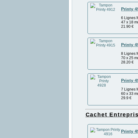
Printy 
6 Lignes 
47 x 18 
21.90
€
Printy 
8 Lignes 
70 x 25 
28.20
€
Printy 
7 Lignes 
60 x 33 
29.9
€
Cachet Entrepr
Printy 