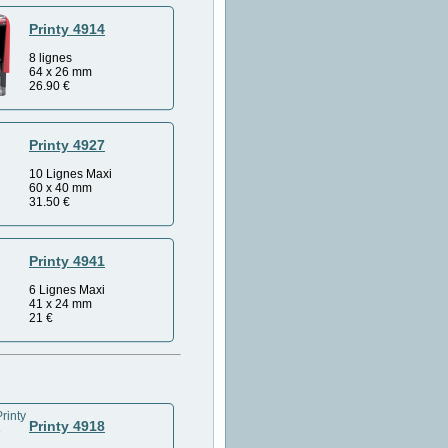
Printy 4914
8 lignes
64 x 26 mm
26.90
€
Printy 4927
10 Lignes Maxi
60 x 40 mm
31.50
€
Printy 4941
6 Lignes Maxi
41 x 24 mm
21
€
Printy 4918