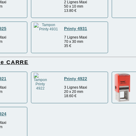
Maxi
2 Lignes Maxi
mm
50 x 10 mm
13.80
€
4925
Printy 4931
Maxi
7 Lignes Maxi
mm
70 x 30 mm
35
€
ise CARRE
4921
Printy 4922
Maxi
3 Lignes Maxi
mm
20 x 20 mm
18.60
€
4924
Maxi
mm