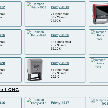
4912
Printy 4913
Maxi
7 Lignes Maxi
mm
58 x 22 mm
24.90
€
4915
Printy 4926
Maxi
12 Lignes Maxi
mm
75 x 38 mm
36.10
€
4928
Printy 4929
Maxi
6 Lignes Maxi
mm
50 x 30 mm
29.3
€
ise LONG
4916
Printy 4917