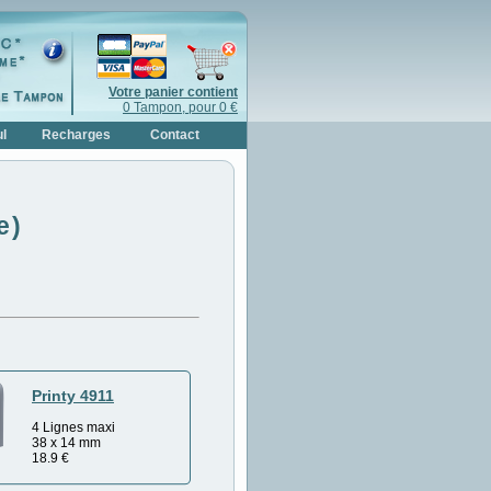
Votre panier contient
0 Tampon, pour 0 €
l
Recharges
Contact
e)
Printy 4911
4 Lignes maxi
38 x 14 mm
18.9
€