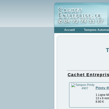
Accueil
Tampons Automat
Cachet Entrepr
Printy 
1 Ligne M
13 x 6 m
8.80
€