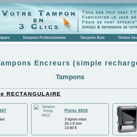
iques
Tampons Professionnels
Tampons Bois
Timbre Seu
Tampons Encreurs (simple recharg
Tampons
ise RECTANGULAIRE
4907
Printy 4910
axi
3 lignes maxi
m
26 x 9 mm
14.80
€