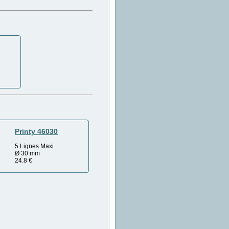
Printy 46030
5 Lignes Maxi
Ø 30 mm
24.8
€