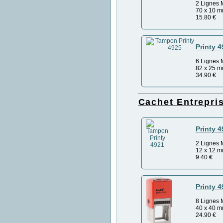
2 Lignes 
70 x 10 
15.80
€
Printy 
6 Lignes 
82 x 25 
34.90
€
Cachet Entrepr
Printy 
2 Lignes 
12 x 12 
9.40
€
Printy 
8 Lignes 
40 x 40 
24.90
€