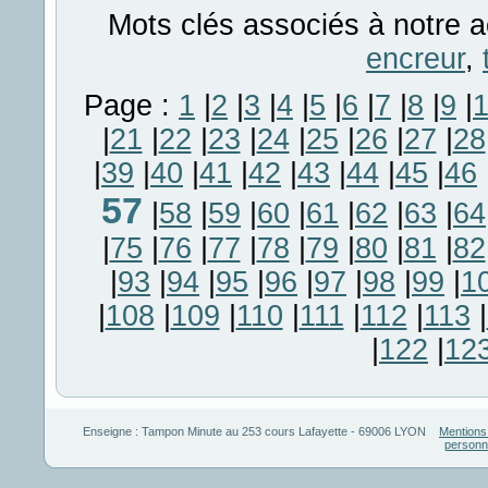
Mots clés associés à notre a
encreur
,
Page :
1
|
2
|
3
|
4
|
5
|
6
|
7
|
8
|
9
|
|
21
|
22
|
23
|
24
|
25
|
26
|
27
|
28
|
39
|
40
|
41
|
42
|
43
|
44
|
45
|
46
57
|
58
|
59
|
60
|
61
|
62
|
63
|
64
|
75
|
76
|
77
|
78
|
79
|
80
|
81
|
82
|
93
|
94
|
95
|
96
|
97
|
98
|
99
|
1
|
108
|
109
|
110
|
111
|
112
|
113
|
|
122
|
12
Enseigne :
Tampon Minute
au
253 cours Lafayette
-
69006
LYON
Mentions
personn