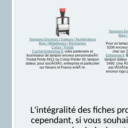
Tampons Enc
Bois /
Tampons Encreurs / Dateurs / Numéroteurs
Bois / Métalliques / Recharges
Pour un tampo
Colop / Trodat
5206 encreur
Cachet-Entreprise.fr
, votre partenaire et
cher sur
T
fournisseur de tampon encreur personnalisÃ©
Entreprise.fr
. 
Trodat Printy 4912 ou Colop Printer 30, tampon
tampon dateur 
dateur, pour sociÃ©tÃ©, entreprise et particulier
5480. Une Ã©
sur
Nevers
et France entiÃ¨re.
par tÃ©lÃ©p
encreur logo 
L'intégralité des fiches 
cependant, si vous souhait